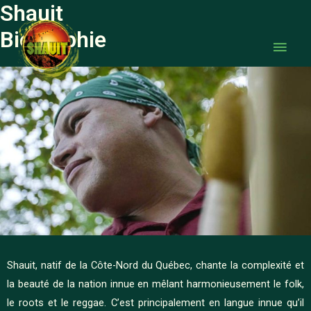
Shauit
Aller
Men
au
Biographie
princ
contenu
Shauit, natif de la Côte-Nord du Québec, chante la complexité et
la beauté de la nation innue en mêlant harmonieusement le folk,
le roots et le reggae. C’est principalement en langue innue qu’il